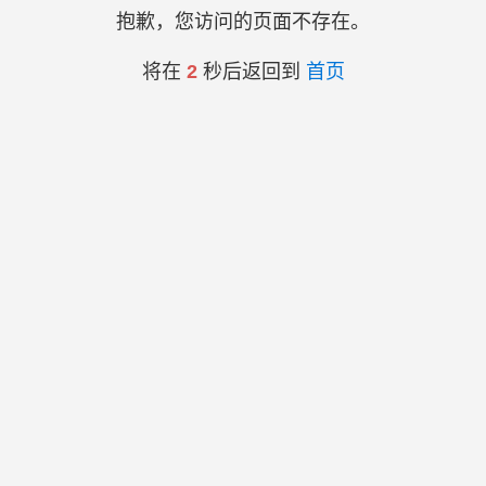
抱歉，您访问的页面不存在。
将在
2
秒后返回到
首页